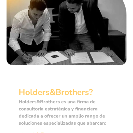
¿Qué es
Holders&Brothers?
Holders&Brothers es una firma de
consultoría estratégica y financiera
dedicada a ofrecer un amplio rango de
soluciones especializadas que abarcan: