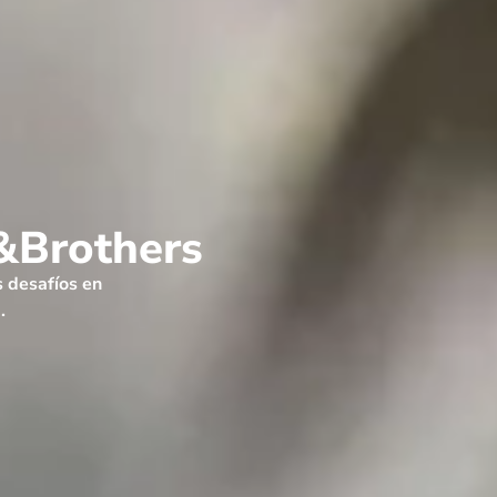
&Brothers
 desafíos en
.