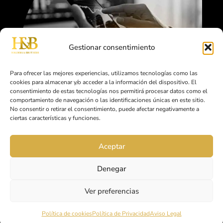
Gestionar consentimiento
Para ofrecer las mejores experiencias, utilizamos tecnologías como las
F.A.Q
cookies para almacenar y/o acceder a la información del dispositivo. El
consentimiento de estas tecnologías nos permitirá procesar datos como el
comportamiento de navegación o las identificaciones únicas en este sitio.
No consentir o retirar el consentimiento, puede afectar negativamente a
¿Holders&Brothers presta
ciertas características y funciones.
servicios de asesoramiento
financiero?
Aceptar
No. Holders&Brothers no presta servicios de
Denegar
asesoramiento financiero ni intermediación
en mercados de valores. Nuestro papel es
Ver preferencias
facilitar el acceso a análisis e información de
mercado elaborado por Pablo García
Política de cookies
Política de Privacidad
Aviso Legal