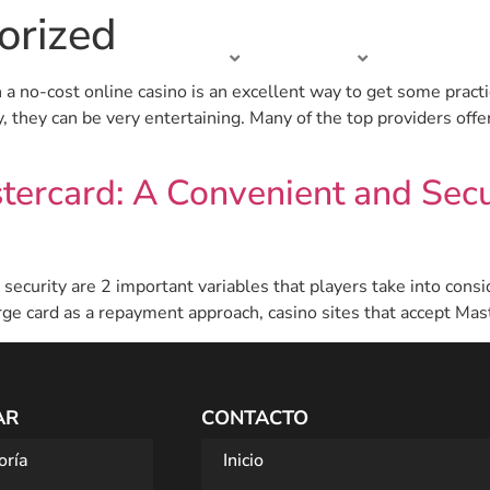
orized
Asesoría Fiscal y Tributaria
Consultoría
Sobre Nosot
in a no-cost online casino is an excellent way to get some pra
y, they can be very entertaining. Many of the top providers off
stercard: A Convenient and Sec
ecurity are 2 important variables that players take into consi
arge card as a repayment approach, casino sites that accept Ma
AR
CONTACTO
oría
Inicio